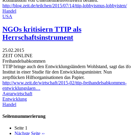
Kommission von Unternehmensvertretern beraten.
http://blog.zeit.de/teilchen/2015/07/14/ttip-lobbyismus-lobbyisten/
Handel
USA
NGOs kritisiern TTIP als
Herrschaftsinstrument
25.02.2015
ZEIT ONLINE
Freihandelsabkommen
TTIP bringe auch den Entwicklungsländern Wohlstand, sagt das ifo
Institut in einer Studie für den Entwicklungsminister. Nun
zerpflücken Hilfsorganisationen das Papier.
http://www.zeit.de/wirtschaft/2015-02/ttip-freihandelsabkommen-
entwicklungslaen…
Agrarwirtschaft
Entwicklung
Handel
Seitennummerierung
Seite 1
Nächste Seite
››