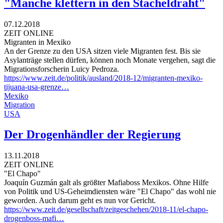
"Manche klettern in den Stacheldraht"
07.12.2018
ZEIT ONLINE
Migranten in Mexiko
An der Grenze zu den USA sitzen viele Migranten fest. Bis sie
Asylanträge stellen dürfen, können noch Monate vergehen, sagt die
Migrationsforscherin Luicy Pedroza.
https://www.zeit.de/politik/ausland/2018-12/migranten-mexiko-
tijuana-usa-grenze…
Mexiko
Migration
USA
Der Drogenhändler der Regierung
13.11.2018
ZEIT ONLINE
"El Chapo"
Joaquín Guzmán galt als größter Mafiaboss Mexikos. Ohne Hilfe
von Politik und US-Geheimdiensten wäre "El Chapo" das wohl nie
geworden. Auch darum geht es nun vor Gericht.
https://www.zeit.de/gesellschaft/zeitgeschehen/2018-11/el-chapo-
drogenboss-mafi…