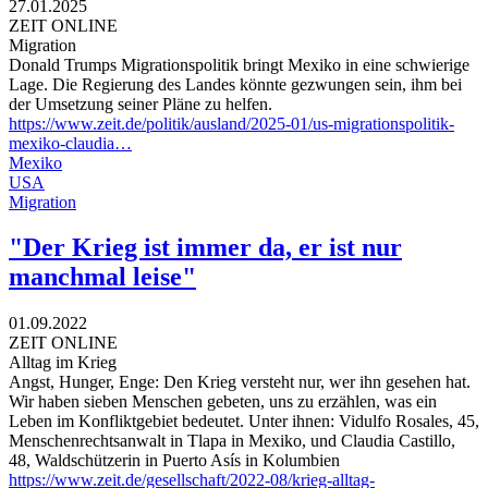
27.01.2025
ZEIT ONLINE
Migration
Donald Trumps Migrationspolitik bringt Mexiko in eine schwierige
Lage. Die Regierung des Landes könnte gezwungen sein, ihm bei
der Umsetzung seiner Pläne zu helfen.
https://www.zeit.de/politik/ausland/2025-01/us-migrationspolitik-
mexiko-claudia…
Mexiko
USA
Migration
"Der Krieg ist immer da, er ist nur
manchmal leise"
01.09.2022
ZEIT ONLINE
Alltag im Krieg
Angst, Hunger, Enge: Den Krieg versteht nur, wer ihn gesehen hat.
Wir haben sieben Menschen gebeten, uns zu erzählen, was ein
Leben im Konfliktgebiet bedeutet. Unter ihnen: Vidulfo Rosales, 45,
Menschenrechtsanwalt in Tlapa in Mexiko, und Claudia Castillo,
48, Waldschützerin in Puerto Asís in Kolumbien
https://www.zeit.de/gesellschaft/2022-08/krieg-alltag-