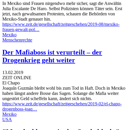
In Mexiko sind Frauen nirgendwo mehr sicher, sagt die Anwältin
Julia Escalante De Haro. Selbst Polizisten können Täter sein. Erst
jetzt, nach gewaltsamen Protesten, schauen die Behörden von
Mexiko-Stadt genauer hin.
https://www.zeit.de/gesellschaft/zeitgeschehen/2019-08/mexiko-
frauen-gewalt-pol…
Mexiko
Menschenrechte
Der Mafiaboss ist verurteilt – der
Drogenkrieg geht weiter
13.02.2019
ZEIT ONLINE
El Chapo
Joaquín Guzmán bleibt wohl bis zum Tod in Haft. Doch in Mexiko
haben längst andere Bosse das Sagen. Solange die Mafia weiter
ungestört Geld scheffeln kann, ändert sich nichts.
https://www.zeit.de/gesellschaft/zeitgeschehen/2019-02/el-chapo-
drogenboss-joaq…
Mexiko
USA